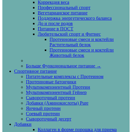
Коррекция веса
Профессиональный спорт
Вегетарианское питание
Поддержка энергетического баланса
До и после родов
Питание в ПОСТ
Любительский спорт и Фитнес
Протеиновые смеси и коктейли
Растительный белок
Протеиновые смеси и коктейли
Животный белок
Больше Функциональное питание
→
Спортивное питание
Питательные комплексы с Протеином
Протеиновые батончики
Мультикомпонентный Протеин
Мультикомпонентный Гейнер
Сывороточный протеин
Добавки (Аминокислоты) Pure
Яичный протеин
Соевый протеин
Сывороточный десерт
Добавки
Коллаген в форме порошка для приема