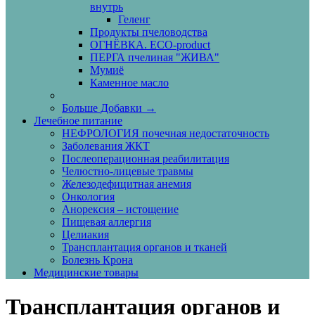
внутрь
Геленг
Продукты пчеловодства
ОГНЁВКА. ECO-product
ПЕРГА пчелиная "ЖИВА"
Мумиё
Каменное масло
Больше Добавки
→
Лечебное питание
НЕФРОЛОГИЯ почечная недостаточность
Заболевания ЖКТ
Послеоперационная реабилитация
Челюстно-лицевые травмы
Железодефицитная анемия
Онкология
Анорексия – истощение
Пищевая аллергия
Целиакия
Трансплантация органов и тканей
Болезнь Крона
Медицинские товары
Трансплантация органов и