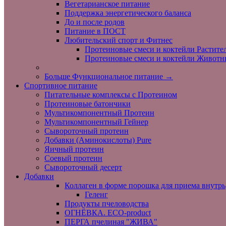
Вегетарианское питание
Поддержка энергетического баланса
До и после родов
Питание в ПОСТ
Любительский спорт и Фитнес
Протеиновые смеси и коктейли Растите
Протеиновые смеси и коктейли Животн
Больше Функциональное питание
→
Спортивное питание
Питательные комплексы с Протеином
Протеиновые батончики
Мультикомпонентный Протеин
Мультикомпонентный Гейнер
Сывороточный протеин
Добавки (Аминокислоты) Pure
Яичный протеин
Соевый протеин
Сывороточный десерт
Добавки
Коллаген в форме порошка для приема внутрь
Геленг
Продукты пчеловодства
ОГНЁВКА. ECO-product
ПЕРГА пчелиная "ЖИВА"