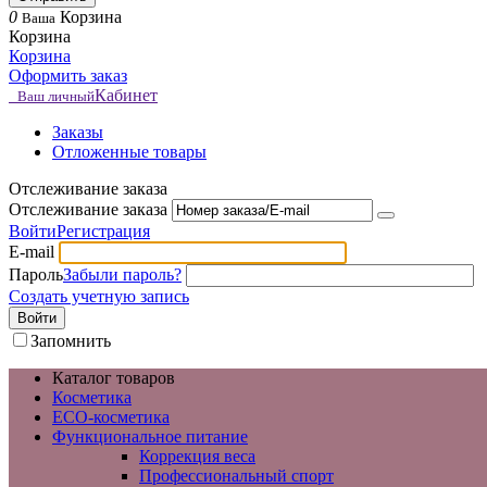
0
Корзина
Ваша
Корзина
Корзина
Оформить заказ
Кабинет
Ваш личный
Заказы
Отложенные товары
Отслеживание заказа
Отслеживание заказа
Войти
Регистрация
E-mail
Пароль
Забыли пароль?
Создать учетную запись
Войти
Запомнить
Каталог товаров
Косметика
ECO-косметика
Функциональное питание
Коррекция веса
Профессиональный спорт