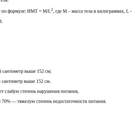
2
т по формуле: ИМТ = М/L
, где М – масса тела в килограммах, L
й;
й сантиметр выше 152 см;
й сантиметр выше 152 см.
ет слабую степень нарушения питания,
е 70% — тяжелую степень недостаточности питания.