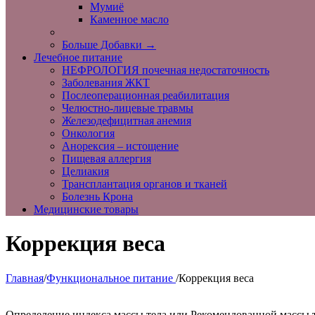
Мумиё
Каменное масло
Больше Добавки
→
Лечебное питание
НЕФРОЛОГИЯ почечная недостаточность
Заболевания ЖКТ
Послеоперационная реабилитация
Челюстно-лицевые травмы
Железодефицитная анемия
Онкология
Анорексия – истощение
Пищевая аллергия
Целиакия
Трансплантация органов и тканей
Болезнь Крона
Медицинские товары
Коррекция веса
Главная
/
Функциональное питание
/
Коррекция веса
Определение индекса массы тела или Рекомендованной массы т